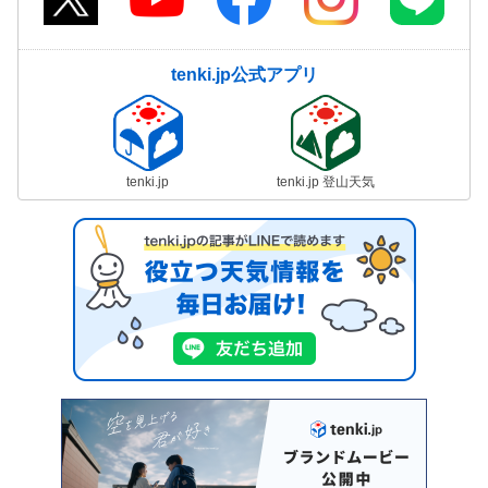
tenki.jp公式アプリ
tenki.jp
tenki.jp 登山天気