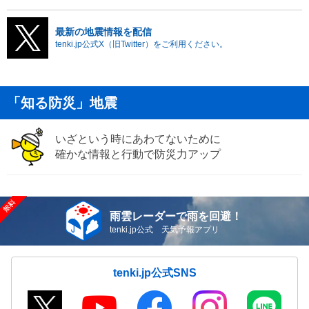
最新の地震情報を配信
tenki.jp公式X（旧Twitter）をご利用ください。
「知る防災」地震
いざという時にあわてないために
確かな情報と行動で防災力アップ
雨雲レーダーで雨を回避！
tenki.jp公式 天気予報アプリ
tenki.jp公式SNS