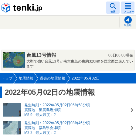
tenki.jp
検索
メニュー
現在地
台風13号情報
06日06:00現在
大型で強い台風13号が南大東島の東約320kmを西北西に進んでい
ます
トップ
地震情報
過去の地震情報
2022年05月02日
2022年05月02日の地震情報
発生時刻：2022年05月02日06時58分頃
震源地：硫黄島近海頃
M5.9
最大震度：2
発生時刻：2022年05月02日08時46分頃
震源地：福島県会津頃
M2.2
最大震度：2