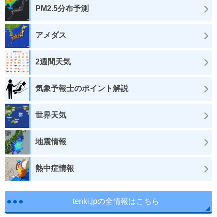
PM2.5分布予測
アメダス
2週間天気
気象予報士のポイント解説
世界天気
地震情報
熱中症情報
tenki.jpの全情報はこちら