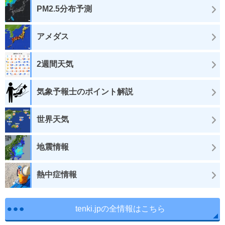
PM2.5分布予測
アメダス
2週間天気
気象予報士のポイント解説
世界天気
地震情報
熱中症情報
tenki.jpの全情報はこちら