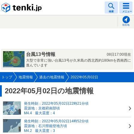
tenki.jp
検索
メニュー
現在地
台風13号情報
08日17:00現在
大型で非常に強い台風13号が久米島の西北西約180kmを西南西に
進んでいます
トップ
地震情報
過去の地震情報
2022年05月02日
2022年05月02日の地震情報
発生時刻：2022年05月02日22時21分頃
震源地：京都府南部頃
M4.4
最大震度：4
発生時刻：2022年05月02日14時52分頃
震源地：石川県能登地方頃
M4.2
最大震度：3