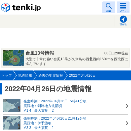
tenki.jp
検索
メニュー
現在地
台風13号情報
08日12:00現在
大型で非常に強い台風13号が久米島の西北西約160kmを西北西に
進んでいます
トップ
地震情報
過去の地震情報
2022年04月26日
2022年04月26日の地震情報
発生時刻：2022年04月26日15時41分頃
震源地：釧路地方北部頃
M1.4
最大震度：2
発生時刻：2022年04月26日21時12分頃
震源地：伊予灘頃
M3.3
最大震度：1