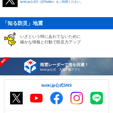
tenki.jp公式X（旧Twitter）をご利用ください。
「知る防災」地震
いざという時にあわてないために
確かな情報と行動で防災力アップ
雨雲レーダーで雨を回避！
tenki.jp公式 天気予報アプリ
tenki.jp公式SNS