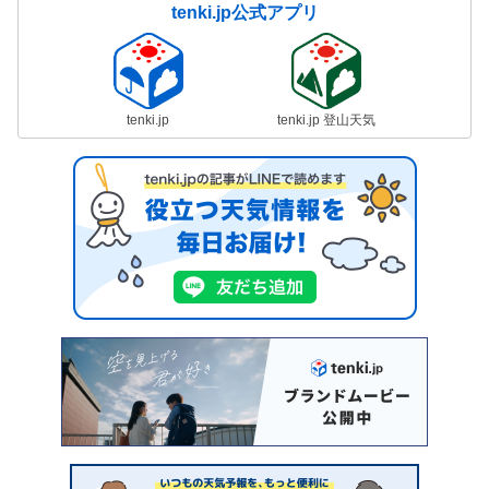
tenki.jp公式アプリ
tenki.jp
tenki.jp 登山天気