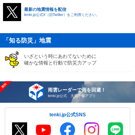
最新の地震情報を配信
tenki.jp公式X（旧Twitter）をご利用ください。
「知る防災」地震
いざという時にあわてないために
確かな情報と行動で防災力アップ
雨雲レーダーで雨を回避！
tenki.jp公式 天気予報アプリ
tenki.jp公式SNS