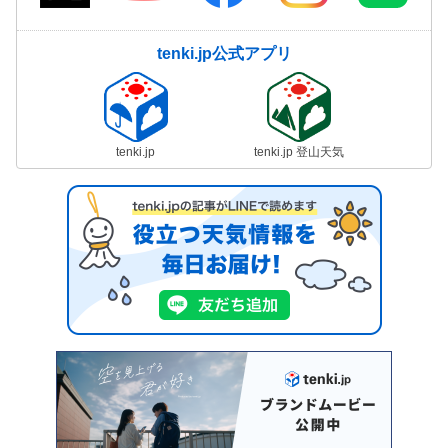
tenki.jp公式アプリ
tenki.jp
tenki.jp 登山天気