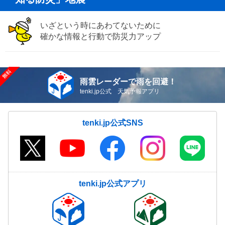
いざという時にあわてないために
確かな情報と行動で防災力アップ
雨雲レーダーで雨を回避！
tenki.jp公式 天気予報アプリ
tenki.jp公式SNS
tenki.jp公式アプリ