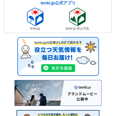
tenki.jp公式アプリ
tenki.jp
tenki.jp 登山天気