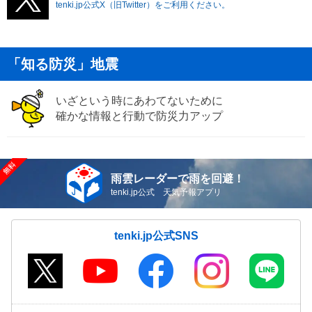
tenki.jp公式X（旧Twitter）をご利用ください。
「知る防災」地震
いざという時にあわてないために
確かな情報と行動で防災力アップ
雨雲レーダーで雨を回避！
tenki.jp公式 天気予報アプリ
tenki.jp公式SNS