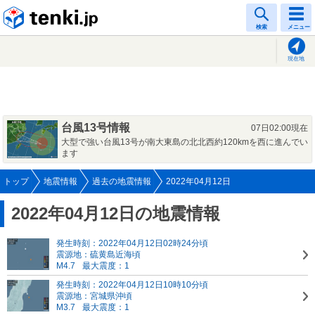
tenki.jp
検索
メニュー
現在地
台風13号情報
07日02:00現在
大型で強い台風13号が南大東島の北北西約120kmを西に進んでい
ます
トップ
地震情報
過去の地震情報
2022年04月12日
2022年04月12日の地震情報
発生時刻：2022年04月12日02時24分頃
震源地：硫黄島近海頃
M4.7
最大震度：1
発生時刻：2022年04月12日10時10分頃
震源地：宮城県沖頃
M3.7
最大震度：1