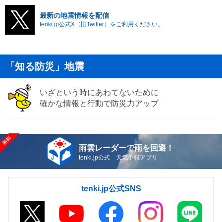
最新の地震情報を配信
tenki.jp公式X（旧Twitter）をご利用ください。
「知る防災」地震
いざという時にあわてないために
確かな情報と行動で防災力アップ
雨雲レーダーで雨を回避！
tenki.jp公式 天気予報アプリ
tenki.jp公式SNS