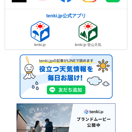
tenki.jp公式アプリ
tenki.jp
tenki.jp 登山天気