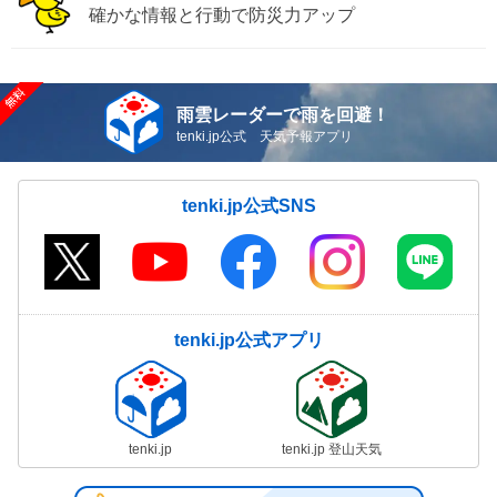
確かな情報と行動で防災力アップ
雨雲レーダーで雨を回避！
tenki.jp公式 天気予報アプリ
tenki.jp公式SNS
tenki.jp公式アプリ
tenki.jp
tenki.jp 登山天気