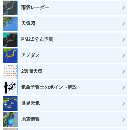
雨雲レーダー
天気図
PM2.5分布予測
アメダス
2週間天気
気象予報士のポイント解説
世界天気
地震情報