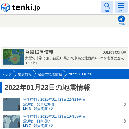
tenki.jp
検索
メニュー
現在地
台風13号情報
08日03:00現在
大型で非常に強い台風13号が久米島の北西約40kmを南西に進ん
でいます
トップ
地震情報
過去の地震情報
2022年01月23日
2022年01月23日の地震情報
発生時刻：2022年01月23日22時24分頃
震源地：父島近海頃
M4.6
最大震度：2
発生時刻：2022年01月23日19時15分頃
震源地：日向灘頃
M3.7
最大震度：2