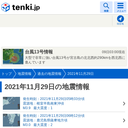
tenki.jp
検索
メニュー
現在地
台風13号情報
09日03:00現在
大型で非常に強い台風13号が宮古島の北北西約290kmを西北西に
進んでいます
トップ
地震情報
過去の地震情報
2021年11月29日
2021年11月29日の地震情報
発生時刻：2021年11月29日05時33分頃
震源地：根室半島南東沖頃
M3.9
最大震度：1
発生時刻：2021年11月29日06時12分頃
震源地：鹿児島県薩摩地方頃
M3.0
最大震度：2