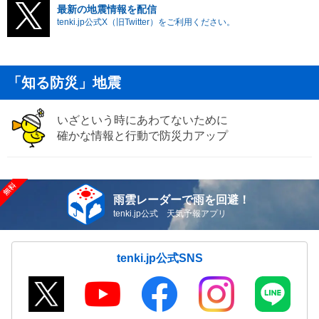
最新の地震情報を配信
tenki.jp公式X（旧Twitter）をご利用ください。
「知る防災」地震
いざという時にあわてないために
確かな情報と行動で防災力アップ
雨雲レーダーで雨を回避！
tenki.jp公式 天気予報アプリ
tenki.jp公式SNS