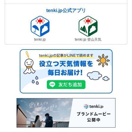
tenki.jp公式アプリ
tenki.jp
tenki.jp 登山天気