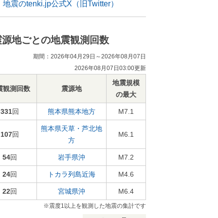
地震のtenki.jp公式X（旧Twitter）
震源地ごとの地震観測回数
期間：2026年04月29日～2026年08月07日
2026年08月07日03:00更新
地震規模
震観測回数
震源地
の最大
331
回
熊本県熊本地方
M7.1
熊本県天草・芦北地
107
回
M6.1
方
54
回
岩手県沖
M7.2
24
回
トカラ列島近海
M4.6
22
回
宮城県沖
M6.4
※震度1以上を観測した地震の集計です