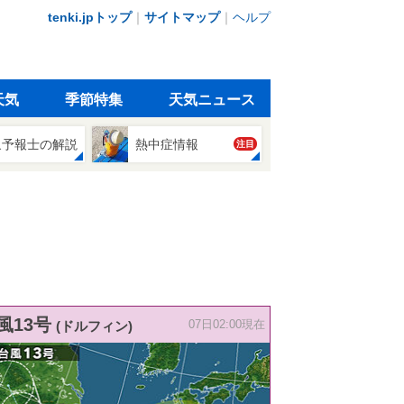
tenki.jpトップ
｜
サイトマップ
｜
ヘルプ
天気
季節特集
天気ニュース
象予報士の解説
熱中症情報
注目
風13号
(ドルフィン)
07日02:00現在