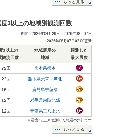
もっと見る
震度3以上の地域別観測回数
期間：2026年04月29日～2026年08月07日
2026年08月07日03:00更新
度3以上の
地域震度の
観測した
震観測回数
地域
最大震度
72
回
熊本県熊本
23
回
熊本県天草・芦北
16
回
鹿児島県薩摩
13
回
岩手県内陸北部
12
回
青森県三八上北
※震度3以上を観測した地震の集計です
もっと見る