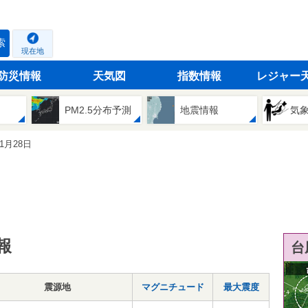
索
現在地
防災情報
天気図
指数情報
レジャー
PM2.5分布予測
地震情報
気
11月28日
報
台
震源地
マグニチュード
最大震度