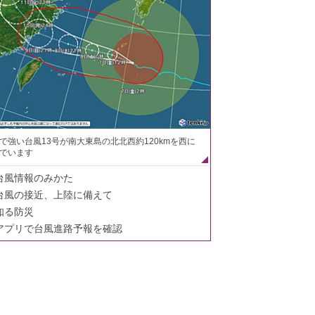
で強い台風13号が南大東島の北北西約120kmを西に
でいます
台風情報のみかた
台風の接近、上陸に備えて
知る防災
アプリで台風進路予報を確認