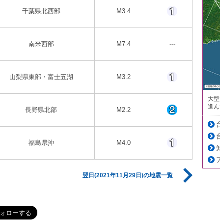
千葉県北西部
M3.4
南米西部
M7.4
---
山梨県東部・富士五湖
M3.2
大型
進ん
長野県北部
M2.2
福島県沖
M4.0
翌日(2021年11月29日)の地震一覧