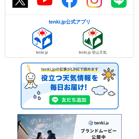
tenki.jp公式アプリ
tenki.jp
tenki.jp 登山天気