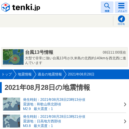
tenki.jp
検索
メニュー
現在地
台風13号情報
08日11:00現在
大型で非常に強い台風13号が久米島の北西約140kmを西北西に進
んでいます
トップ
地震情報
過去の地震情報
2021年08月28日
2021年08月28日の地震情報
発生時刻：2021年08月28日23時13分頃
震源地：和歌山県北部頃
M2.9
最大震度：1
発生時刻：2021年08月28日13時21分頃
震源地：日高地方西部頃
M3.8
最大震度：1