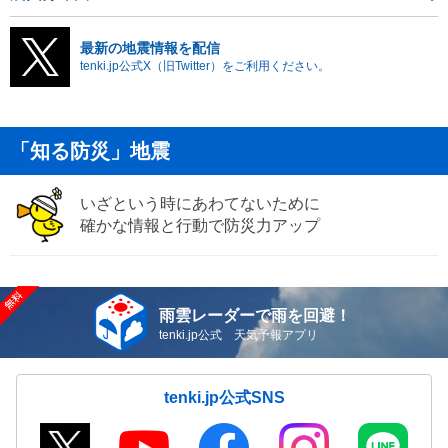
最新の地震情報を配信
tenki.jp公式X（旧Twitter）をご利用ください。
「知る防災」地震
いざという時にあわてないために
確かな情報と行動で防災力アップ
雨雲レーダーで雨を回避！
tenki.jp公式 天気予報アプリ
tenki.jp公式SNS