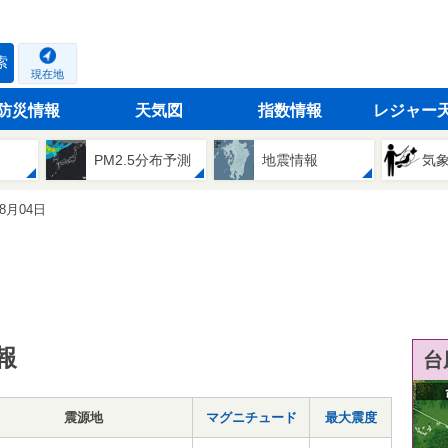
索
現在地
防災情報
天気図
指数情報
レジャー
PM2.5分布予測
地震情報
気
08月04日
報
台
震源地
マグニチュード
最大震度