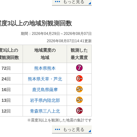
もっと見る
震度3以上の地域別観測回数
期間：2026年04月29日～2026年08月07日
2026年08月07日14:41更新
度3以上の
地域震度の
観測した
震観測回数
地域
最大震度
72
回
熊本県熊本
24
回
熊本県天草・芦北
16
回
鹿児島県薩摩
13
回
岩手県内陸北部
12
回
青森県三八上北
※震度3以上を観測した地震の集計です
もっと見る