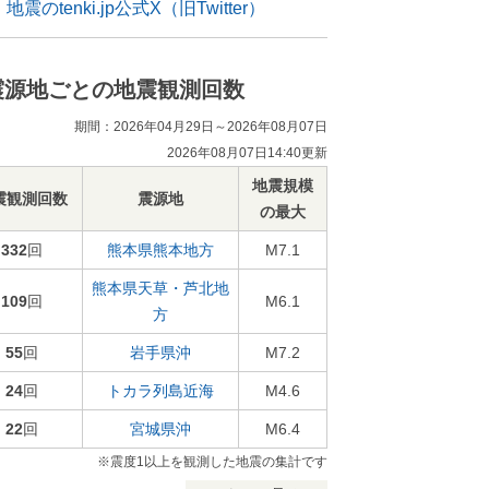
地震のtenki.jp公式X（旧Twitter）
震源地ごとの地震観測回数
期間：2026年04月29日～2026年08月07日
2026年08月07日14:40更新
地震規模
震観測回数
震源地
の最大
332
回
熊本県熊本地方
M7.1
熊本県天草・芦北地
109
回
M6.1
方
55
回
岩手県沖
M7.2
24
回
トカラ列島近海
M4.6
22
回
宮城県沖
M6.4
※震度1以上を観測した地震の集計です