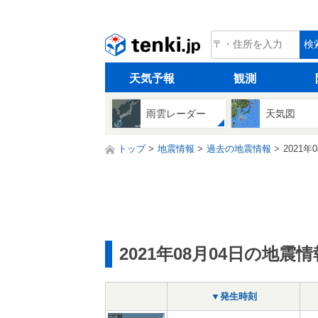
tenki.jp
検
天気予報
観測
雨雲レーダー
天気図
トップ
地震情報
過去の地震情報
2021年
2021年08月04日の地震情
▼発生時刻