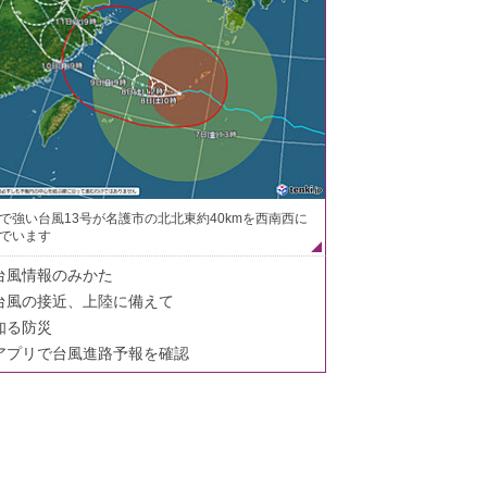
で強い台風13号が名護市の北北東約40kmを西南西に
でいます
台風情報のみかた
台風の接近、上陸に備えて
知る防災
アプリで台風進路予報を確認