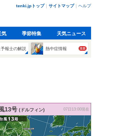
tenki.jpトップ
｜
サイトマップ
｜
ヘルプ
天気
季節特集
天気ニュース
象予報士の解説
熱中症情報
注目
風13号
(ドルフィン)
07日13:00現在