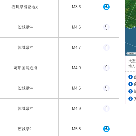
石川県能登地方
M3.6
茨城県沖
M4.6
茨城県沖
M4.7
大型
進ん
与那国島近海
M4.0
茨城県沖
M4.6
茨城県沖
M4.9
茨城県沖
M5.8