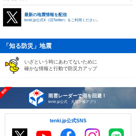
最新の地震情報を配信
tenki.jp公式X（旧Twitter）をご利用ください。
「知る防災」地震
いざという時にあわてないために
確かな情報と行動で防災力アップ
雨雲レーダーで雨を回避！
tenki.jp公式 天気予報アプリ
tenki.jp公式SNS