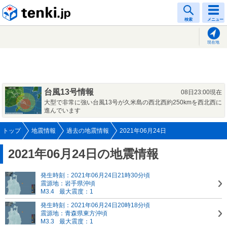
tenki.jp
検索
メニュー
現在地
台風13号情報
08日23:00現在
大型で非常に強い台風13号が久米島の西北西約250kmを西北西に
進んでいます
トップ
地震情報
過去の地震情報
2021年06月24日
2021年06月24日の地震情報
発生時刻：2021年06月24日21時30分頃
震源地：岩手県沖頃
M3.4
最大震度：1
発生時刻：2021年06月24日20時18分頃
震源地：青森県東方沖頃
M3.3
最大震度：1