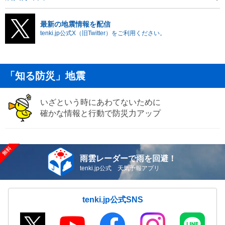
最新の地震情報を配信
tenki.jp公式X（旧Twitter）をご利用ください。
「知る防災」地震
いざという時にあわてないために
確かな情報と行動で防災力アップ
雨雲レーダーで雨を回避！
tenki.jp公式 天気予報アプリ
tenki.jp公式SNS