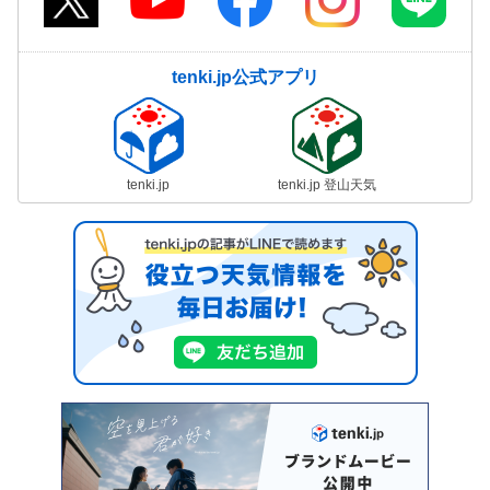
tenki.jp公式アプリ
tenki.jp
tenki.jp 登山天気