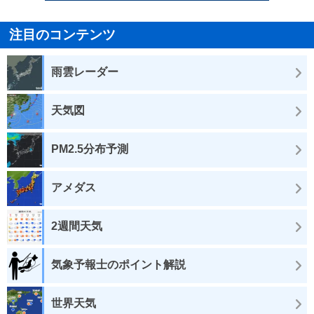
注目のコンテンツ
雨雲レーダー
天気図
PM2.5分布予測
アメダス
2週間天気
気象予報士のポイント解説
世界天気