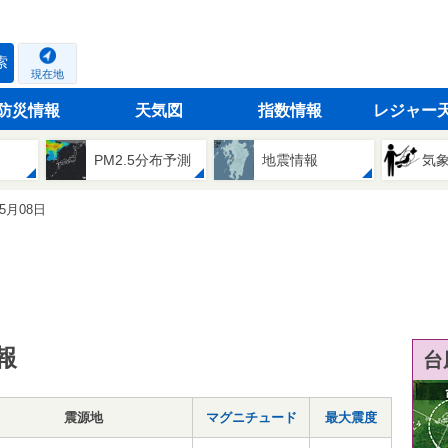
索
現在地
防災情報
天気図
指数情報
レジャー
PM2.5分布予測
地震情報
気
05月08日
報
台
震源地
マグニチュード
最大震度