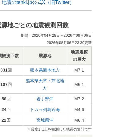
地震のtenki.jp公式X（旧Twitter）
震源地ごとの地震観測回数
期間：2026年04月28日～2026年08月06日
2026年08月06日23:30更新
地震規模
震観測回数
震源地
の最大
331
回
熊本県熊本地方
M7.1
熊本県天草・芦北地
107
回
M6.1
方
56
回
岩手県沖
M7.2
24
回
トカラ列島近海
M4.6
22
回
宮城県沖
M6.4
※震度1以上を観測した地震の集計です