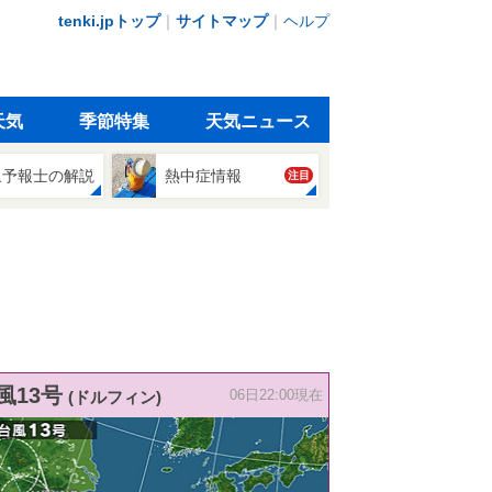
tenki.jpトップ
｜
サイトマップ
｜
ヘルプ
天気
季節特集
天気ニュース
象予報士の解説
熱中症情報
注目
風13号
(ドルフィン)
06日22:00現在