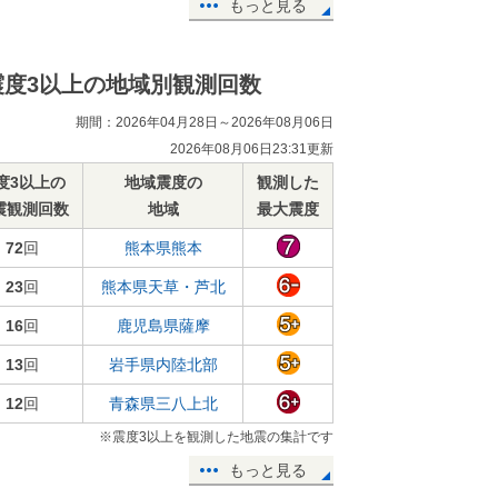
もっと見る
震度3以上の地域別観測回数
期間：2026年04月28日～2026年08月06日
2026年08月06日23:31更新
度3以上の
地域震度の
観測した
震観測回数
地域
最大震度
72
回
熊本県熊本
23
回
熊本県天草・芦北
16
回
鹿児島県薩摩
13
回
岩手県内陸北部
12
回
青森県三八上北
※震度3以上を観測した地震の集計です
もっと見る