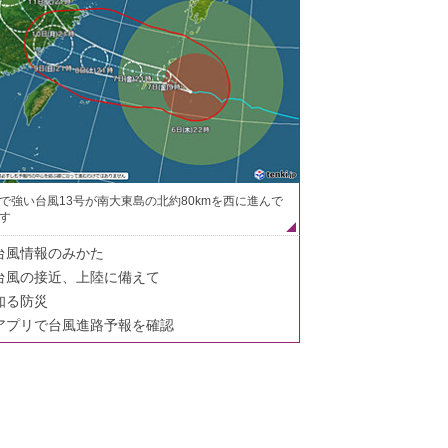
で強い台風13号が南大東島の北約80kmを西に進んで
す
台風情報のみかた
台風の接近、上陸に備えて
知る防災
アプリで台風進路予報を確認