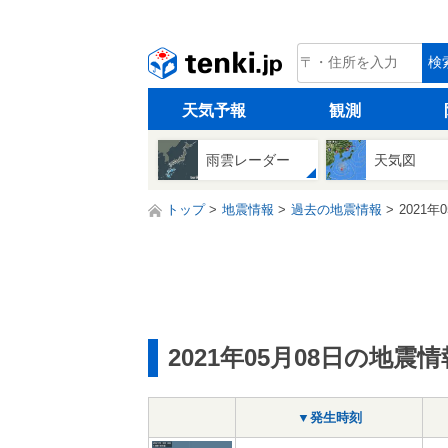
tenki.jp
検
天気予報
観測
雨雲レーダー
天気図
トップ
地震情報
過去の地震情報
2021年
2021年05月08日の地震情
▼発生時刻