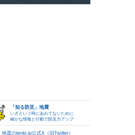
「知る防災」地震
いざという時にあわてないために
確かな情報と行動で防災力アップ
地震のtenki.jp公式X（旧Twitter）