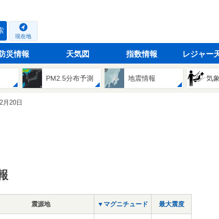
索
現在地
防災情報
天気図
指数情報
レジャー
PM2.5分布予測
地震情報
気
02月20日
報
震源地
▼マグニチュード
最大震度