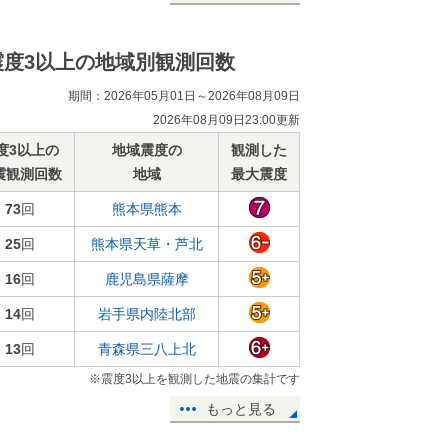
震度3以上の地域別観測回数
期間：2026年05月01日～2026年08月09日
2026年08月09日23:00更新
度3以上の
地域震度の
観測した
震観測回数
地域
最大震度
73
回
熊本県熊本
25
回
熊本県天草・芦北
16
回
鹿児島県薩摩
14
回
岩手県内陸北部
13
回
青森県三八上北
※震度3以上を観測した地震の集計です
もっと見る