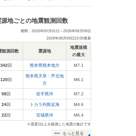
震源地ごとの地震観測回数
期間：2026年05月01日～2026年08月09日
2026年08月09日23:00更新
地震規模
震観測回数
震源地
の最大
342
回
熊本県熊本地方
M7.1
熊本県天草・芦北地
120
回
M6.1
方
58
回
岩手県沖
M7.2
24
回
トカラ列島近海
M4.6
22
回
宮城県沖
M6.4
※震度1以上を観測した地震の集計です
もっと見る