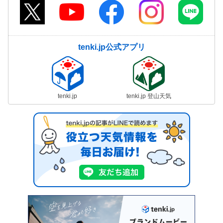
tenki.jp公式アプリ
tenki.jp
tenki.jp 登山天気