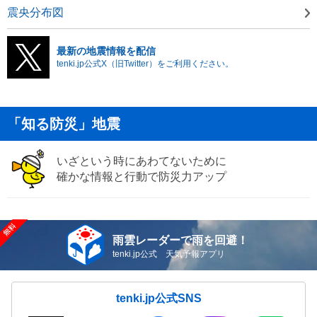
震央分布図
最新の地震情報を配信
tenki.jp公式X（旧Twitter）をご利用ください。
「知る防災」地震
いざという時にあわてないために
確かな情報と行動で防災力アップ
雨雲レーダーで雨を回避！
tenki.jp公式 天気予報アプリ
tenki.jp公式SNS