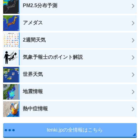
PM2.5分布予測
アメダス
2週間天気
気象予報士のポイント解説
世界天気
地震情報
熱中症情報
tenki.jpの全情報はこちら