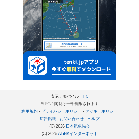
表示：
モバイル
｜
PC
※PCの閲覧は一部制限されます
利用規約
-
プライバシーポリシー
-
クッキーポリシー
広告掲載
-
お問い合わせ
-
ヘルプ
(C) 2026
日本気象協会
(C) 2026
ALiNKインターネット