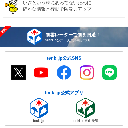
いざという時にあわてないために
確かな情報と行動で防災力アップ
雨雲レーダーで雨を回避！
tenki.jp公式 天気予報アプリ
tenki.jp公式SNS
tenki.jp公式アプリ
tenki.jp
tenki.jp 登山天気