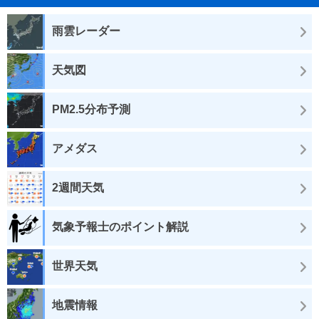
雨雲レーダー
天気図
PM2.5分布予測
アメダス
2週間天気
気象予報士のポイント解説
世界天気
地震情報