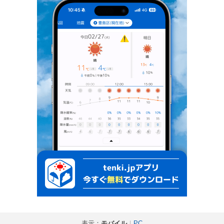
表示：
モバイル
｜
PC