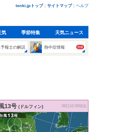
tenki.jpトップ
｜
サイトマップ
｜
ヘルプ
天気
季節特集
天気ニュース
象予報士の解説
熱中症情報
注目
風13号
(ドルフィン)
08日10:00現在