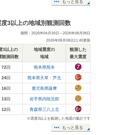
もっと見る
震度3以上の地域別観測回数
期間：2026年04月30日～2026年08月08日
2026年08月08日11:40更新
度3以上の
地域震度の
観測した
震観測回数
地域
最大震度
72
回
熊本県熊本
24
回
熊本県天草・芦北
16
回
鹿児島県薩摩
13
回
岩手県内陸北部
12
回
青森県三八上北
※震度3以上を観測した地震の集計です
もっと見る