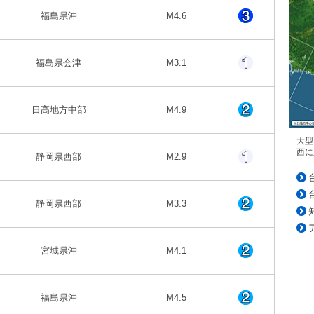
福島県沖
M4.6
福島県会津
M3.1
日高地方中部
M4.9
大型
西に
静岡県西部
M2.9
静岡県西部
M3.3
宮城県沖
M4.1
福島県沖
M4.5