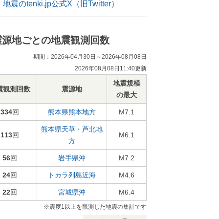
地震のtenki.jp公式X（旧Twitter）
震源地ごとの地震観測回数
期間：2026年04月30日～2026年08月08日
2026年08月08日11:40更新
地震規模
震観測回数
震源地
の最大
334
回
熊本県熊本地方
M7.1
熊本県天草・芦北地
113
回
M6.1
方
56
回
岩手県沖
M7.2
24
回
トカラ列島近海
M4.6
22
回
宮城県沖
M6.4
※震度1以上を観測した地震の集計です