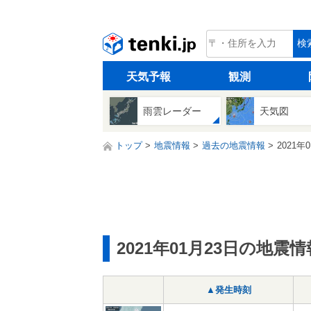
tenki.jp
検
天気予報
観測
雨雲レーダー
天気図
トップ
地震情報
過去の地震情報
2021年
2021年01月23日の地震情
▲発生時刻