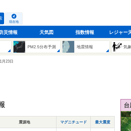
索
現在地
防災情報
天気図
指数情報
レジャー
PM2.5分布予測
地震情報
気
01月23日
報
台
震源地
マグニチュード
最大震度