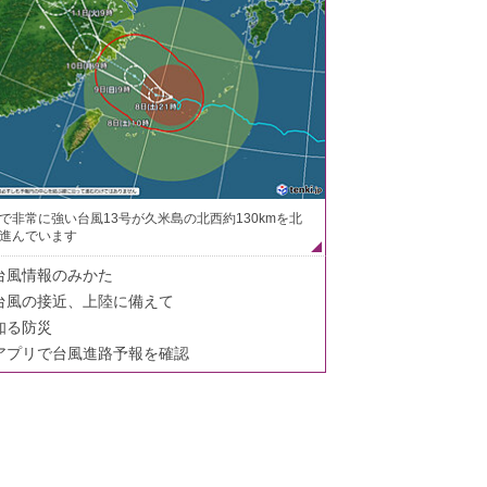
で非常に強い台風13号が久米島の北西約130kmを北
進んでいます
台風情報のみかた
台風の接近、上陸に備えて
知る防災
アプリで台風進路予報を確認