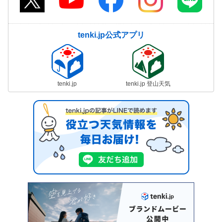
tenki.jp公式アプリ
tenki.jp
tenki.jp 登山天気