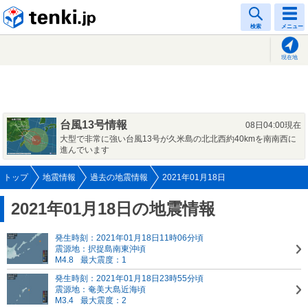
tenki.jp
検索
メニュー
現在地
台風13号情報
08日04:00現在
大型で非常に強い台風13号が久米島の北北西約40kmを南南西に
進んでいます
トップ
地震情報
過去の地震情報
2021年01月18日
2021年01月18日の地震情報
発生時刻：2021年01月18日11時06分頃
震源地：択捉島南東沖頃
M4.8
最大震度：1
発生時刻：2021年01月18日23時55分頃
震源地：奄美大島近海頃
M3.4
最大震度：2