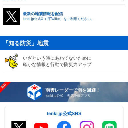
最新の地震情報を配信
tenki.jp公式X（旧Twitter）をご利用ください。
「知る防災」地震
いざという時にあわてないために
確かな情報と行動で防災力アップ
雨雲レーダーで雨を回避！
tenki.jp公式 天気予報アプリ
tenki.jp公式SNS