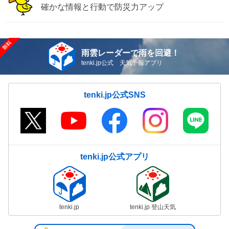
確かな情報と行動で防災力アップ
雨雲レーダーで雨を回避！
tenki.jp公式 天気予報アプリ
tenki.jp公式SNS
tenki.jp公式アプリ
tenki.jp
tenki.jp 登山天気