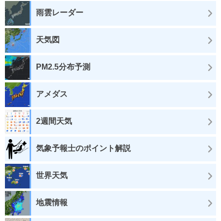
雨雲レーダー
天気図
PM2.5分布予測
アメダス
2週間天気
気象予報士のポイント解説
世界天気
地震情報