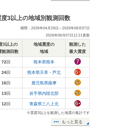
震度3以上の地域別観測回数
期間：2026年04月29日～2026年08月07日
2026年08月07日12:21更新
度3以上の
地域震度の
観測した
震観測回数
地域
最大震度
72
回
熊本県熊本
24
回
熊本県天草・芦北
16
回
鹿児島県薩摩
13
回
岩手県内陸北部
12
回
青森県三八上北
※震度3以上を観測した地震の集計です
もっと見る