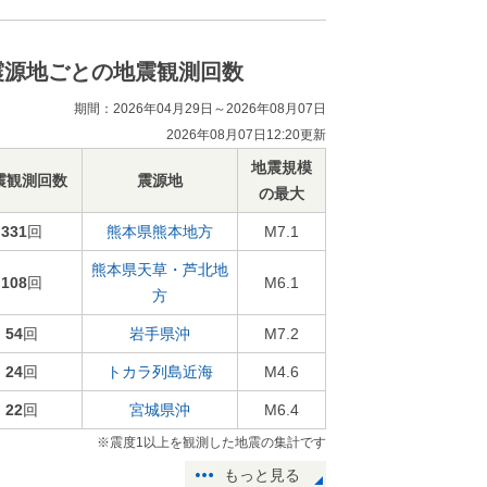
震源地ごとの地震観測回数
期間：2026年04月29日～2026年08月07日
2026年08月07日12:20更新
地震規模
震観測回数
震源地
の最大
331
回
熊本県熊本地方
M7.1
熊本県天草・芦北地
108
回
M6.1
方
54
回
岩手県沖
M7.2
24
回
トカラ列島近海
M4.6
22
回
宮城県沖
M6.4
※震度1以上を観測した地震の集計です
もっと見る