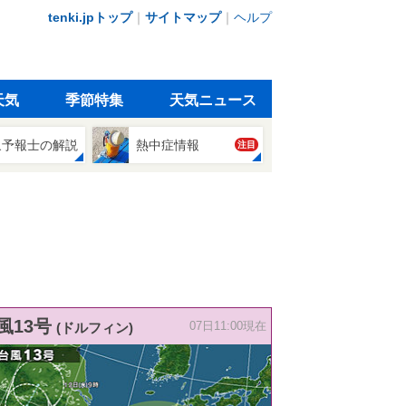
tenki.jpトップ
｜
サイトマップ
｜
ヘルプ
天気
季節特集
天気ニュース
象予報士の解説
熱中症情報
注目
風13号
(ドルフィン)
07日11:00現在