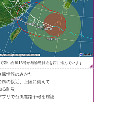
で強い台風13号が与論島付近を西に進んでいます
台風情報のみかた
台風の接近、上陸に備えて
知る防災
アプリで台風進路予報を確認