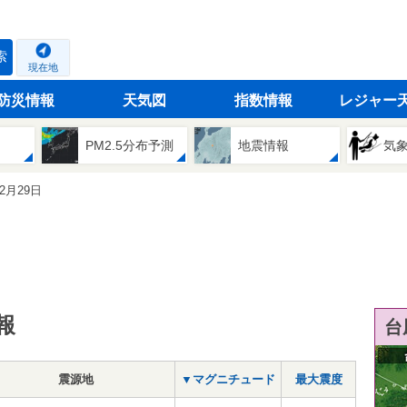
索
現在地
防災情報
天気図
指数情報
レジャー
PM2.5分布予測
地震情報
気
12月29日
報
台
震源地
▼マグニチュード
最大震度