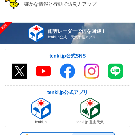
確かな情報と行動で防災力アップ
雨雲レーダーで雨を回避！
tenki.jp公式 天気予報アプリ
tenki.jp公式SNS
tenki.jp公式アプリ
tenki.jp
tenki.jp 登山天気