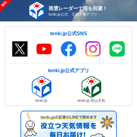
雨雲レーダーで雨を回避！
tenki.jp公式 天気予報アプリ
tenki.jp公式SNS
tenki.jp公式アプリ
tenki.jp
tenki.jp 登山天気