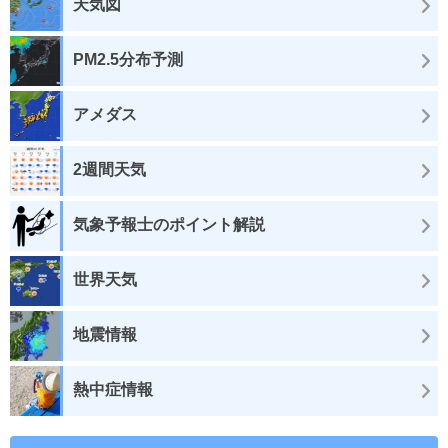
天気図
PM2.5分布予測
アメダス
2週間天気
気象予報士のポイント解説
世界天気
地震情報
熱中症情報