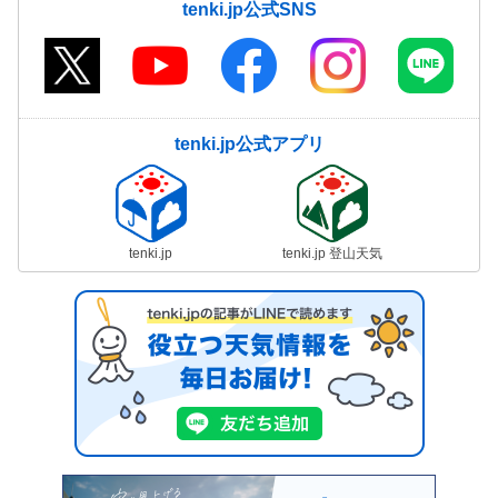
tenki.jp公式SNS
tenki.jp公式アプリ
tenki.jp
tenki.jp 登山天気