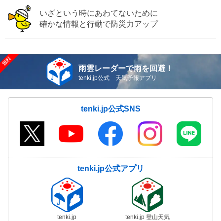
いざという時にあわてないために
確かな情報と行動で防災力アップ
雨雲レーダーで雨を回避！
tenki.jp公式 天気予報アプリ
tenki.jp公式SNS
tenki.jp公式アプリ
tenki.jp
tenki.jp 登山天気