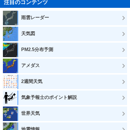
注目のコンテンツ
雨雲レーダー
天気図
PM2.5分布予測
アメダス
2週間天気
気象予報士のポイント解説
世界天気
地震情報