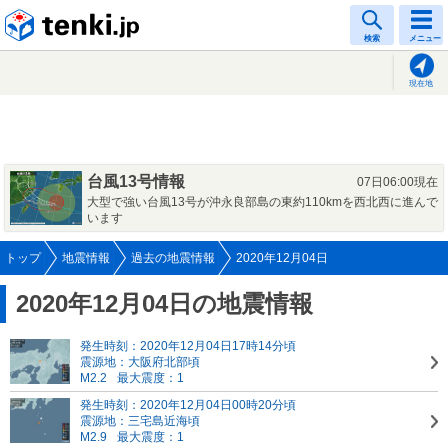
tenki.jp
検索
メニュー
現在地
台風13号情報
07日06:00現在
大型で強い台風13号が沖永良部島の東約110kmを西北西に進んで
います
トップ
地震情報
過去の地震情報
2020年12月04日
2020年12月04日の地震情報
発生時刻：2020年12月04日17時14分頃
震源地：大阪府北部頃
M2.2
最大震度：1
発生時刻：2020年12月04日00時20分頃
震源地：三宅島近海頃
M2.9
最大震度：1