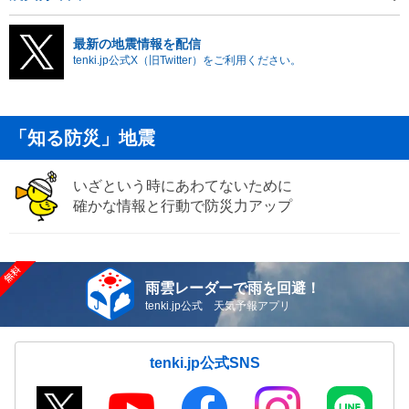
最新の地震情報を配信
tenki.jp公式X（旧Twitter）をご利用ください。
「知る防災」地震
いざという時にあわてないために
確かな情報と行動で防災力アップ
雨雲レーダーで雨を回避！
tenki.jp公式 天気予報アプリ
tenki.jp公式SNS