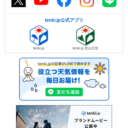
tenki.jp公式アプリ
tenki.jp
tenki.jp 登山天気