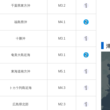
千葉県東方沖
M3.2
福島県沖
M4.1
十勝沖
M3.1
奄美大島近海
M3.1
東海道南方沖
M5.1
トカラ列島近海
M4.3
広島県北部
M2.3