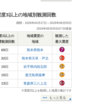
震度3以上の地域別観測回数
期間：2026年04月27日～2026年08月05日
2026年08月05日07:50更新
度3以上の
地域震度の
観測した
震観測回数
地域
最大震度
69
回
熊本県熊本
22
回
熊本県天草・芦北
15
回
岩手県内陸北部
15
回
鹿児島県薩摩
13
回
青森県三八上北
※震度3以上を観測した地震の集計です
もっと見る