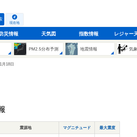
索
現在地
防災情報
天気図
指数情報
レジャー
PM2.5分布予測
地震情報
気
11月18日
報
震源地
マグニチュード
最大震度