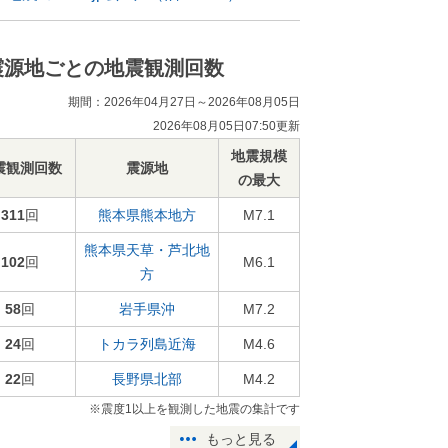
震源地ごとの地震観測回数
期間：2026年04月27日～2026年08月05日
2026年08月05日07:50更新
地震規模
震観測回数
震源地
の最大
311
回
熊本県熊本地方
M7.1
熊本県天草・芦北地
102
回
M6.1
方
58
回
岩手県沖
M7.2
24
回
トカラ列島近海
M4.6
22
回
長野県北部
M4.2
※震度1以上を観測した地震の集計です
もっと見る