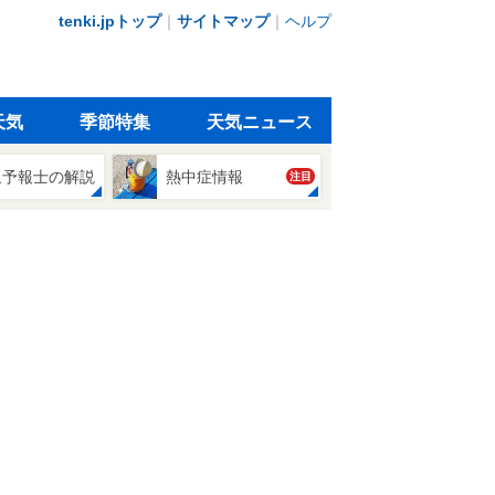
tenki.jpトップ
｜
サイトマップ
｜
ヘルプ
天気
季節特集
天気ニュース
象予報士の解説
熱中症情報
注目