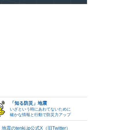
「知る防災」地震
いざという時にあわてないために
確かな情報と行動で防災力アップ
地震のtenki.jp公式X（旧Twitter）