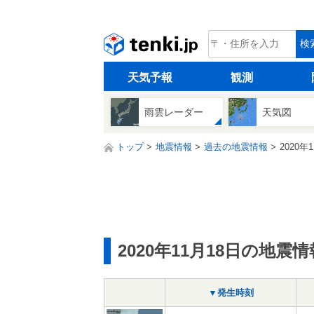
tenki.jp
検
天気予報
観測
雨雲レーダー
天気図
トップ
地震情報
過去の地震情報
2020年
2020年11月18日の地震情
▼発生時刻