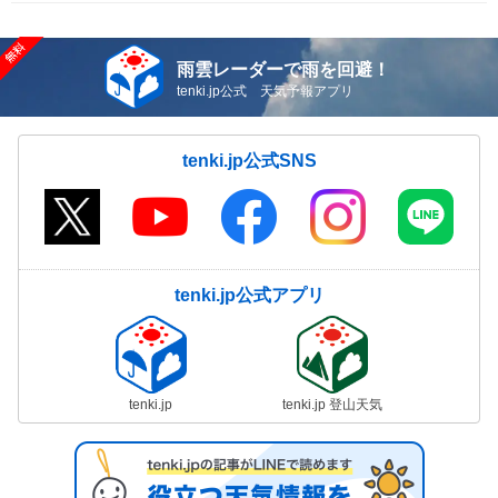
雨雲レーダーで雨を回避！
tenki.jp公式 天気予報アプリ
tenki.jp公式SNS
tenki.jp公式アプリ
tenki.jp
tenki.jp 登山天気