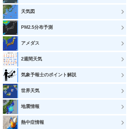
天気図
PM2.5分布予測
アメダス
2週間天気
気象予報士のポイント解説
世界天気
地震情報
熱中症情報