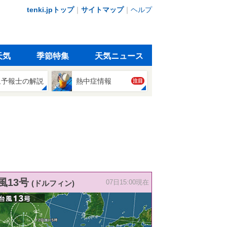
tenki.jpトップ
｜
サイトマップ
｜
ヘルプ
天気
季節特集
天気ニュース
象予報士の解説
熱中症情報
注目
風13号
(ドルフィン)
07日15:00現在