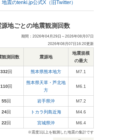
地震のtenki.jp公式X（旧Twitter）
震源地ごとの地震観測回数
期間：2026年04月29日～2026年08月07日
2026年08月07日16:20更新
地震規模
震観測回数
震源地
の最大
332
回
熊本県熊本地方
M7.1
熊本県天草・芦北地
110
回
M6.1
方
55
回
岩手県沖
M7.2
24
回
トカラ列島近海
M4.6
22
回
宮城県沖
M6.4
※震度1以上を観測した地震の集計です