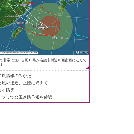
で非常に強い台風13号が名護市付近を西南西に進んで
す
台風情報のみかた
台風の接近、上陸に備えて
知る防災
アプリで台風進路予報を確認