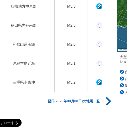
胆振地方中東部
M3.3
秋田県内陸南部
M2.3
和歌山県南部
M2.8
大型
いま
沖縄本島近海
M3.1
三重県南東沖
M5.2
翌日(2020年08月08日)の地震一覧