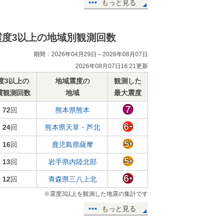
もっと見る
震度3以上の地域別観測回数
期間：2026年04月29日～2026年08月07日
2026年08月07日16:21更新
度3以上の
地域震度の
観測した
震観測回数
地域
最大震度
72
回
熊本県熊本
24
回
熊本県天草・芦北
16
回
鹿児島県薩摩
13
回
岩手県内陸北部
12
回
青森県三八上北
※震度3以上を観測した地震の集計です
もっと見る