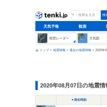
tenki.jp
検
天気予報
観測
雨雲レーダー
天気図
トップ
地震情報
過去の地震情報
2020年
2020年08月07日の地震情
▼発生時刻