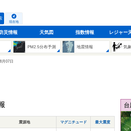
索
現在地
防災情報
天気図
指数情報
レジャー
PM2.5分布予測
地震情報
気
08月07日
報
台
震源地
マグニチュード
最大震度