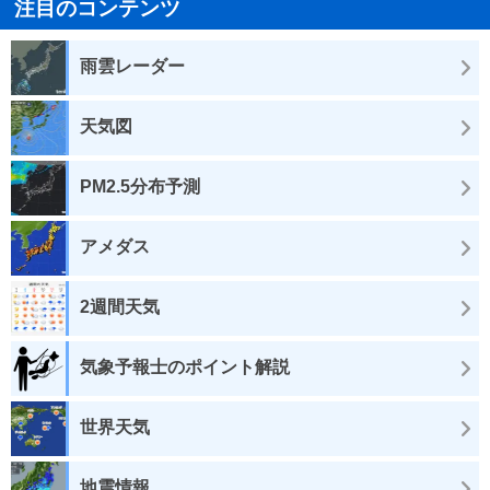
注目のコンテンツ
雨雲レーダー
天気図
PM2.5分布予測
アメダス
2週間天気
気象予報士のポイント解説
世界天気
地震情報