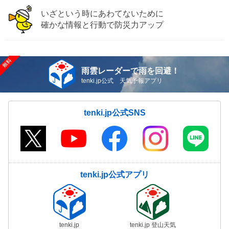
いざという時にあわてないために
確かな情報と行動で防災力アップ
雨雲レーダーで雨を回避！
tenki.jp公式 天気予報アプリ
tenki.jp公式SNS
tenki.jp公式アプリ
tenki.jp
tenki.jp 登山天気