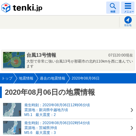
tenki.jp
検索
メニュー
現在地
台風13号情報
07日20:00現在
大型で非常に強い台風13号が那覇市の北約110kmを西に進んでい
ます
トップ
地震情報
過去の地震情報
2020年08月06日
2020年08月06日の地震情報
発生時刻：2020年08月06日12時06分頃
震源地：新潟県中越地方頃
M5.1
最大震度：2
発生時刻：2020年08月06日02時54分頃
震源地：茨城県沖頃
M5.6
最大震度：3