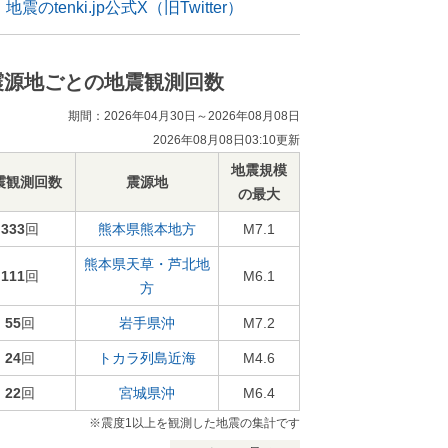
地震のtenki.jp公式X（旧Twitter）
震源地ごとの地震観測回数
期間：2026年04月30日～2026年08月08日
2026年08月08日03:10更新
地震規模
震観測回数
震源地
の最大
333
回
熊本県熊本地方
M7.1
熊本県天草・芦北地
111
回
M6.1
方
55
回
岩手県沖
M7.2
24
回
トカラ列島近海
M4.6
22
回
宮城県沖
M6.4
※震度1以上を観測した地震の集計です