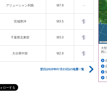
アリューシャン列島
M7.8
---
宮城県沖
M3.5
千葉県北東部
M3.0
大型
西に
大分県中部
M2.8
翌日(2020年07月23日)の地震一覧