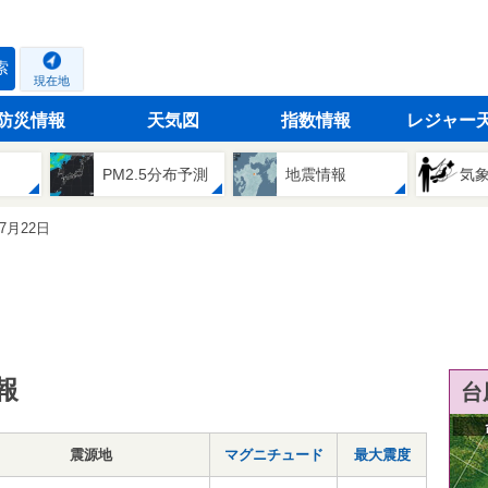
索
現在地
防災情報
天気図
指数情報
レジャー
PM2.5分布予測
地震情報
気
07月22日
報
台
震源地
マグニチュード
最大震度