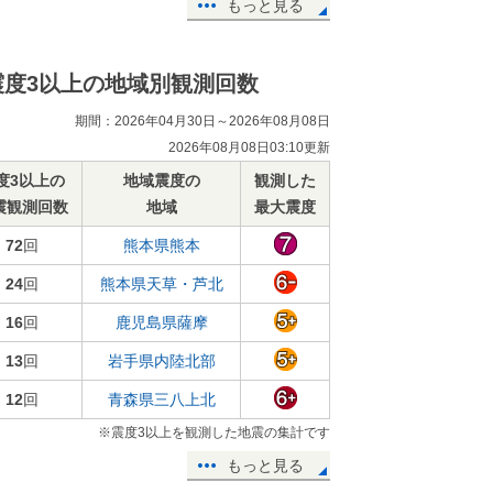
もっと見る
震度3以上の地域別観測回数
期間：2026年04月30日～2026年08月08日
2026年08月08日03:10更新
度3以上の
地域震度の
観測した
震観測回数
地域
最大震度
72
回
熊本県熊本
24
回
熊本県天草・芦北
16
回
鹿児島県薩摩
13
回
岩手県内陸北部
12
回
青森県三八上北
※震度3以上を観測した地震の集計です
もっと見る