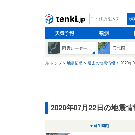
tenki.jp
検
天気予報
観測
雨雲レーダー
天気図
トップ
地震情報
過去の地震情報
2020年
2020年07月22日の地震情
▼発生時刻