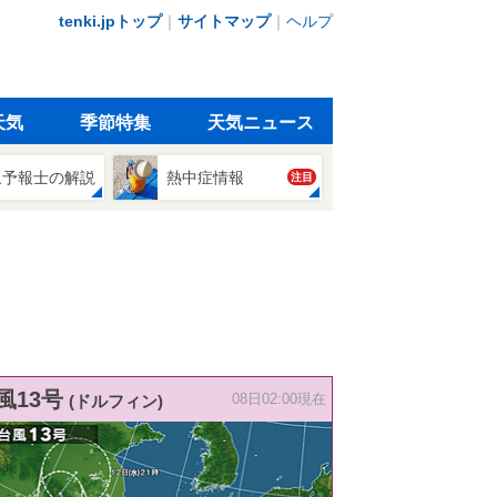
tenki.jpトップ
｜
サイトマップ
｜
ヘルプ
天気
季節特集
天気ニュース
象予報士の解説
熱中症情報
注目
風13号
(ドルフィン)
08日02:00現在