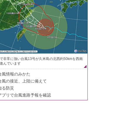
で非常に強い台風13号が久米島の北西約50kmを西南
進んでいます
台風情報のみかた
台風の接近、上陸に備えて
知る防災
アプリで台風進路予報を確認