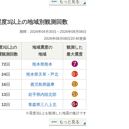
もっと見る
震度3以上の地域別観測回数
期間：2026年04月30日～2026年08月08日
2026年08月08日20:40更新
度3以上の
地域震度の
観測した
震観測回数
地域
最大震度
72
回
熊本県熊本
24
回
熊本県天草・芦北
16
回
鹿児島県薩摩
13
回
岩手県内陸北部
12
回
青森県三八上北
※震度3以上を観測した地震の集計です
もっと見る