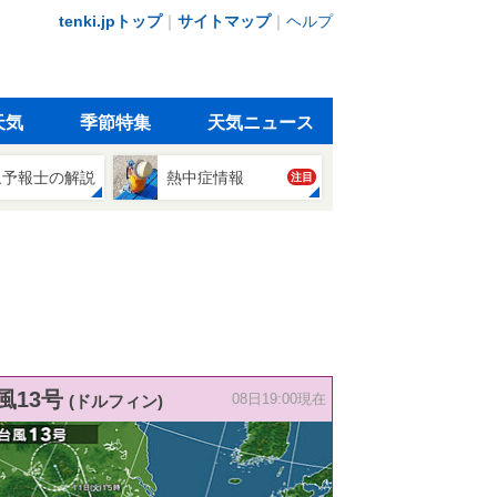
tenki.jpトップ
｜
サイトマップ
｜
ヘルプ
天気
季節特集
天気ニュース
象予報士の解説
熱中症情報
注目
風13号
(ドルフィン)
08日19:00現在