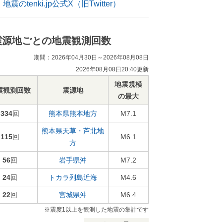
地震のtenki.jp公式X（旧Twitter）
震源地ごとの地震観測回数
期間：2026年04月30日～2026年08月08日
2026年08月08日20:40更新
地震規模
震観測回数
震源地
の最大
334
回
熊本県熊本地方
M7.1
熊本県天草・芦北地
115
回
M6.1
方
56
回
岩手県沖
M7.2
24
回
トカラ列島近海
M4.6
22
回
宮城県沖
M6.4
※震度1以上を観測した地震の集計です