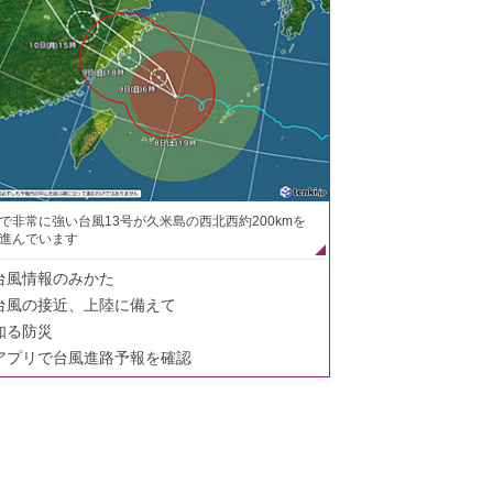
で非常に強い台風13号が久米島の西北西約200kmを
進んでいます
台風情報のみかた
台風の接近、上陸に備えて
知る防災
アプリで台風進路予報を確認