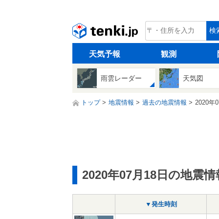
tenki.jp
検
天気予報
観測
雨雲レーダー
天気図
トップ
地震情報
過去の地震情報
2020年
2020年07月18日の地震情
▼発生時刻