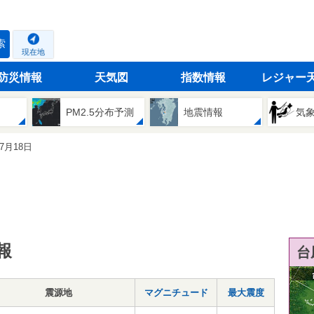
索
現在地
防災情報
天気図
指数情報
レジャー
PM2.5分布予測
地震情報
気
07月18日
報
台
震源地
マグニチュード
最大震度