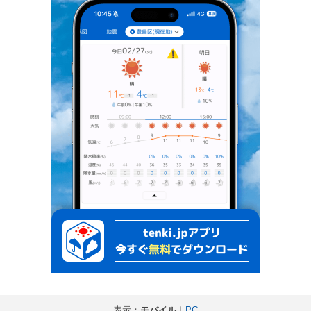
表示：
モバイル
｜
PC