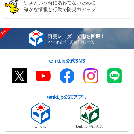
いざという時にあわてないために
確かな情報と行動で防災力アップ
雨雲レーダーで雨を回避！
tenki.jp公式 天気予報アプリ
tenki.jp公式SNS
tenki.jp公式アプリ
tenki.jp
tenki.jp 登山天気