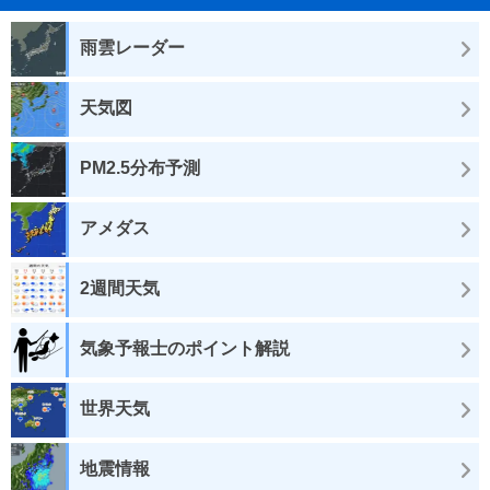
雨雲レーダー
天気図
PM2.5分布予測
アメダス
2週間天気
気象予報士のポイント解説
世界天気
地震情報