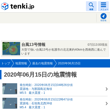
tenki.jp
検索
メニュー
現在地
台風13号情報
07日13:00現在
大型で強い台風13号が名護市の北北東約40kmを西南西に進んで
います
トップ
地震情報
過去の地震情報
2020年06月15日
2020年06月15日の地震情報
発生時刻：2020年06月15日04時26分頃
震源地：与那国島近海頃
M5.5
最大震度：1
発生時刻：2020年06月15日22時47分頃
震源地：石垣島北西沖頃
M5.4
最大震度：1