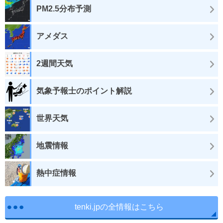
PM2.5分布予測
アメダス
2週間天気
気象予報士のポイント解説
世界天気
地震情報
熱中症情報
tenki.jpの全情報はこちら