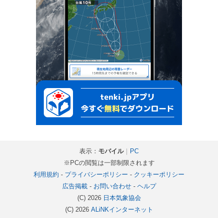
表示：
モバイル
｜
PC
※PCの閲覧は一部制限されます
利用規約
-
プライバシーポリシー
-
クッキーポリシー
広告掲載
-
お問い合わせ
-
ヘルプ
(C) 2026
日本気象協会
(C) 2026
ALiNKインターネット