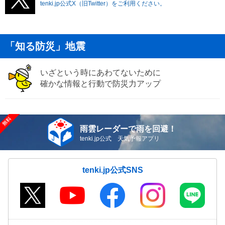
tenki.jp公式X（旧Twitter）をご利用ください。
「知る防災」地震
いざという時にあわてないために
確かな情報と行動で防災力アップ
雨雲レーダーで雨を回避！
tenki.jp公式 天気予報アプリ
tenki.jp公式SNS