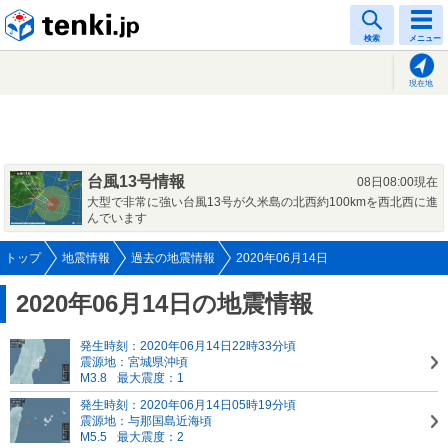
tenki.jp
検索
メニュー
現在地
台風13号情報
08日08:00現在
大型で非常に強い台風13号が久米島の北西約100kmを西北西に進
んでいます
トップ
地震情報
過去の地震情報
2020年06月14日
2020年06月14日の地震情報
発生時刻：2020年06月14日22時33分頃
震源地：宮城県沖頃
M3.8
最大震度：1
発生時刻：2020年06月14日05時19分頃
震源地：与那国島近海頃
M5.5
最大震度：2