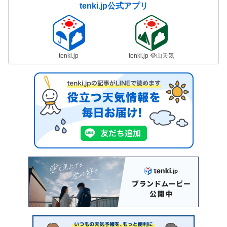
tenki.jp公式アプリ
tenki.jp
tenki.jp 登山天気