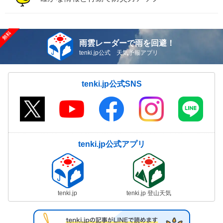
雨雲レーダーで雨を回避！
tenki.jp公式 天気予報アプリ
tenki.jp公式SNS
tenki.jp公式アプリ
tenki.jp
tenki.jp 登山天気