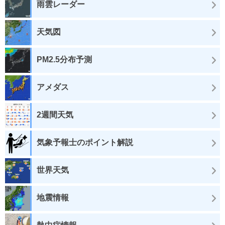
雨雲レーダー
天気図
PM2.5分布予測
アメダス
2週間天気
気象予報士のポイント解説
世界天気
地震情報