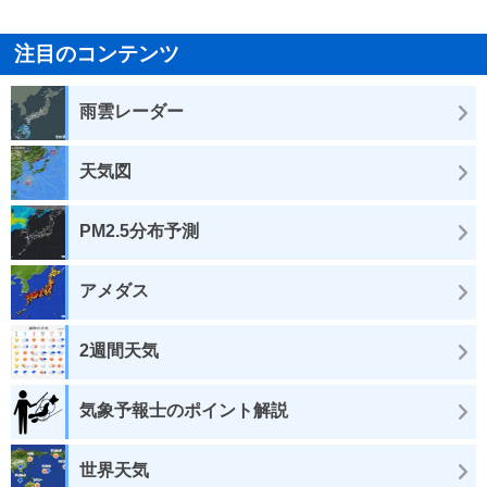
注目のコンテンツ
雨雲レーダー
天気図
PM2.5分布予測
アメダス
2週間天気
気象予報士のポイント解説
世界天気