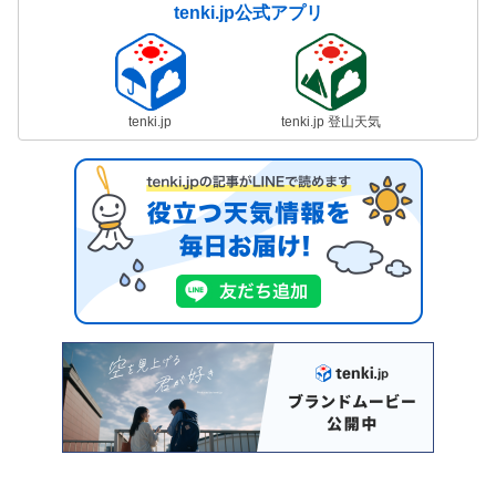
tenki.jp公式アプリ
tenki.jp
tenki.jp 登山天気