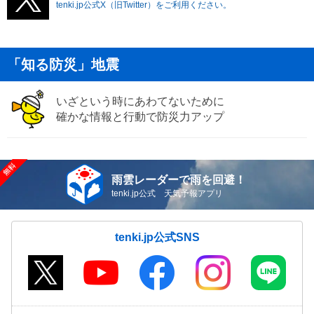
tenki.jp公式X（旧Twitter）をご利用ください。
「知る防災」地震
いざという時にあわてないために
確かな情報と行動で防災力アップ
雨雲レーダーで雨を回避！
tenki.jp公式 天気予報アプリ
tenki.jp公式SNS