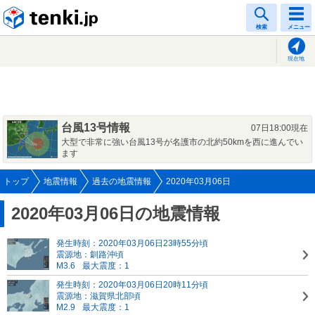
tenki.jp
検索
メニュー
現在地
台風13号情報
07日18:00現在
大型で非常に強い台風13号が名護市の北約50kmを西に進んでい
ます
トップ
地震情報
過去の地震情報
2020年03月06日
2020年03月06日の地震情報
発生時刻：2020年03月06日23時55分頃
震源地：釧路沖頃
M3.6
最大震度：1
発生時刻：2020年03月06日20時11分頃
震源地：滋賀県北部頃
M2.9
最大震度：1