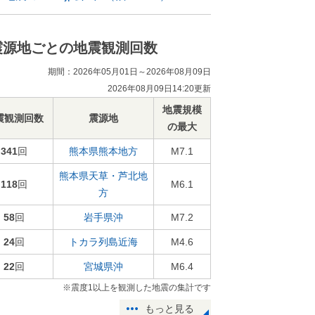
震源地ごとの地震観測回数
期間：2026年05月01日～2026年08月09日
2026年08月09日14:20更新
地震規模
震観測回数
震源地
の最大
341
回
熊本県熊本地方
M7.1
熊本県天草・芦北地
118
回
M6.1
方
58
回
岩手県沖
M7.2
24
回
トカラ列島近海
M4.6
22
回
宮城県沖
M6.4
※震度1以上を観測した地震の集計です
もっと見る