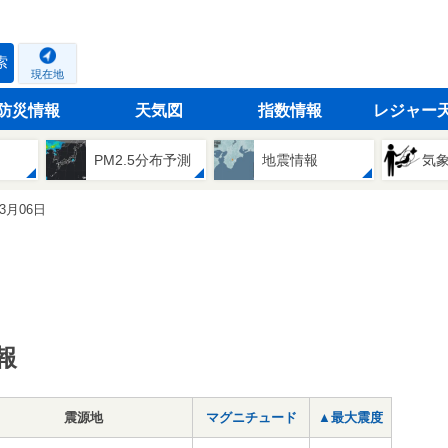
索
現在地
防災情報
天気図
指数情報
レジャー
PM2.5分布予測
地震情報
気
03月06日
報
震源地
マグニチュード
▲最大震度