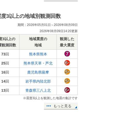
震度3以上の地域別観測回数
期間：2026年05月01日～2026年08月09日
2026年08月09日14:20更新
度3以上の
地域震度の
観測した
震観測回数
地域
最大震度
73
回
熊本県熊本
25
回
熊本県天草・芦北
16
回
鹿児島県薩摩
14
回
岩手県内陸北部
13
回
青森県三八上北
※震度3以上を観測した地震の集計です
もっと見る