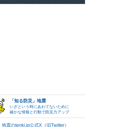
「知る防災」地震
いざという時にあわてないために
確かな情報と行動で防災力アップ
地震のtenki.jp公式X（旧Twitter）