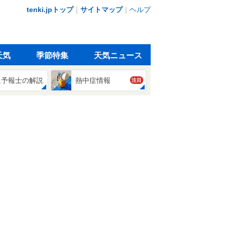
tenki.jpトップ
｜
サイトマップ
｜
ヘルプ
天気
季節特集
天気ニュース
象予報士の解説
熱中症情報
注目