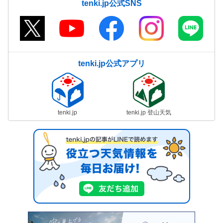
tenki.jp公式SNS
tenki.jp公式アプリ
tenki.jp
tenki.jp 登山天気