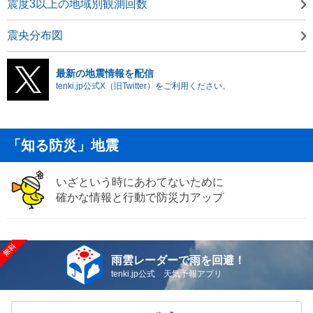
震度3以上の地域別観測回数
震央分布図
最新の地震情報を配信
tenki.jp公式X（旧Twitter）をご利用ください。
「知る防災」地震
いざという時にあわてないために
確かな情報と行動で防災力アップ
雨雲レーダーで雨を回避！
tenki.jp公式 天気予報アプリ