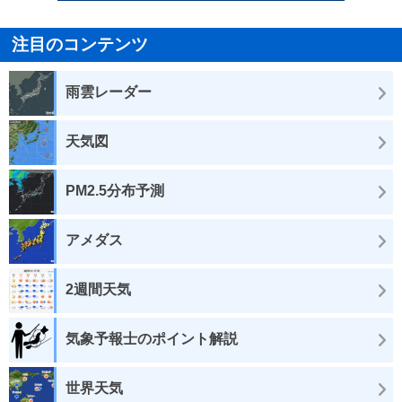
注目のコンテンツ
雨雲レーダー
天気図
PM2.5分布予測
アメダス
2週間天気
気象予報士のポイント解説
世界天気