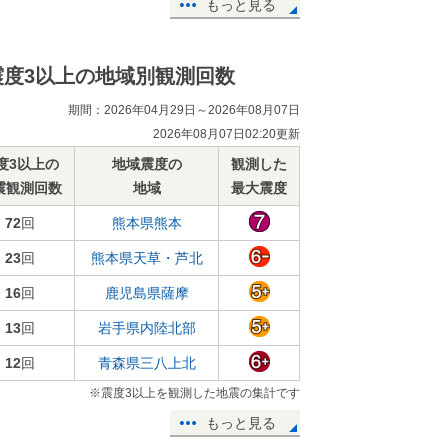
もっと見る
震度3以上の地域別観測回数
期間：2026年04月29日～2026年08月07日
2026年08月07日02:20更新
度3以上の
地域震度の
観測した
震観測回数
地域
最大震度
72
回
熊本県熊本
23
回
熊本県天草・芦北
16
回
鹿児島県薩摩
13
回
岩手県内陸北部
12
回
青森県三八上北
※震度3以上を観測した地震の集計です
もっと見る