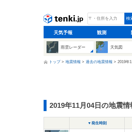
tenki.jp
検
天気予報
観測
雨雲レーダー
天気図
トップ
地震情報
過去の地震情報
2019年
2019年11月04日の地震情
▼発生時刻