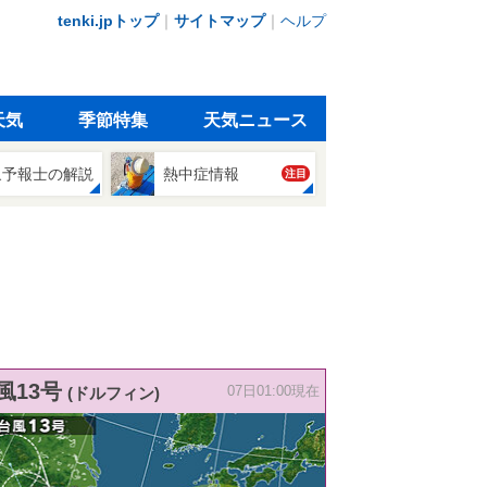
tenki.jpトップ
｜
サイトマップ
｜
ヘルプ
天気
季節特集
天気ニュース
象予報士の解説
熱中症情報
注目
風13号
(ドルフィン)
07日01:00現在