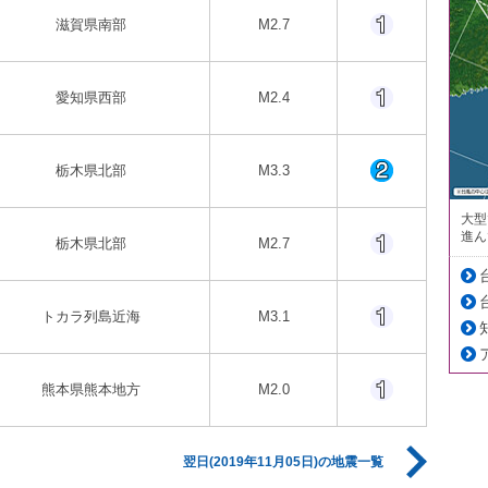
滋賀県南部
M2.7
愛知県西部
M2.4
栃木県北部
M3.3
大型
進ん
栃木県北部
M2.7
トカラ列島近海
M3.1
熊本県熊本地方
M2.0
翌日(2019年11月05日)の地震一覧