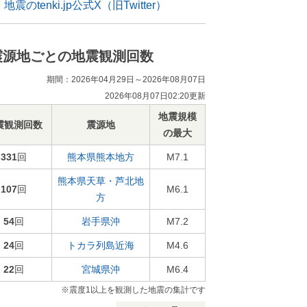
地震のtenki.jp公式X（旧Twitter）
震源地ごとの地震観測回数
期間：2026年04月29日～2026年08月07日
2026年08月07日02:20更新
地震規模
震観測回数
震源地
の最大
331
回
熊本県熊本地方
M7.1
熊本県天草・芦北地
107
回
M6.1
方
54
回
岩手県沖
M7.2
24
回
トカラ列島近海
M4.6
22
回
宮城県沖
M6.4
※震度1以上を観測した地震の集計です