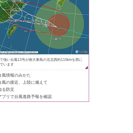
で強い台風13号が南大東島の北北西約110kmを西に
でいます
台風情報のみかた
台風の接近、上陸に備えて
知る防災
アプリで台風進路予報を確認