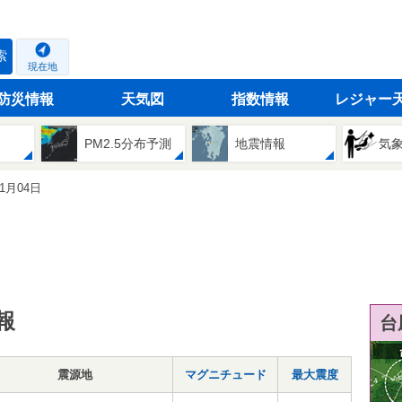
索
現在地
防災情報
天気図
指数情報
レジャー
PM2.5分布予測
地震情報
気
11月04日
報
台
震源地
マグニチュード
最大震度