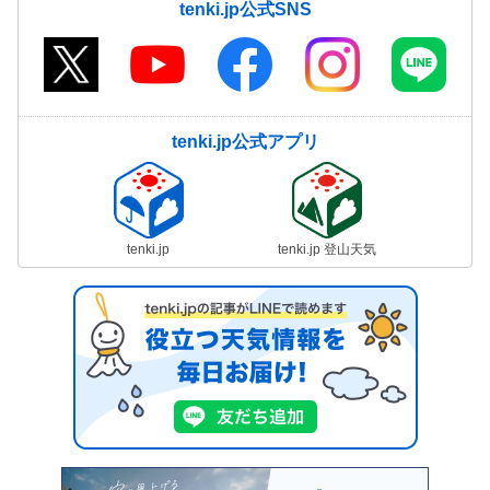
tenki.jp公式SNS
tenki.jp公式アプリ
tenki.jp
tenki.jp 登山天気