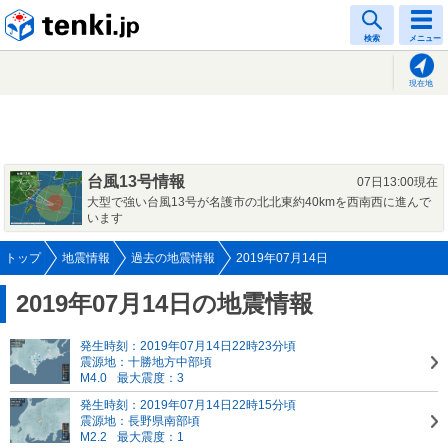
tenki.jp
検索
メニュー
現在地
台風13号情報
07日13:00現在
大型で強い台風13号が名護市の北北東約40kmを西南西に進んで
います
トップ
地震情報
過去の地震情報
2019年07月14日
2019年07月14日の地震情報
発生時刻：2019年07月14日22時23分頃
震源地：十勝地方中部頃
M4.0
最大震度：3
発生時刻：2019年07月14日22時15分頃
震源地：長野県南部頃
M2.2
最大震度：1