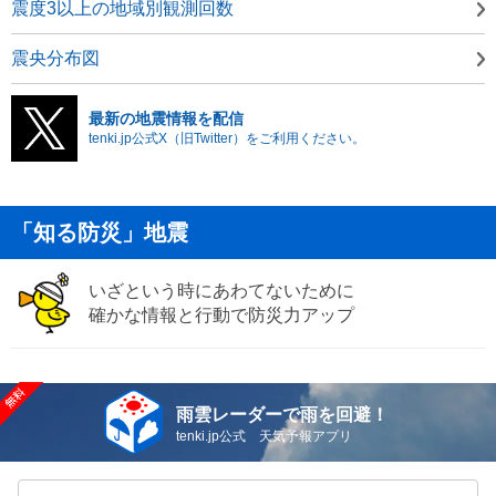
震度3以上の地域別観測回数
震央分布図
最新の地震情報を配信
tenki.jp公式X（旧Twitter）をご利用ください。
「知る防災」地震
いざという時にあわてないために
確かな情報と行動で防災力アップ
雨雲レーダーで雨を回避！
tenki.jp公式 天気予報アプリ