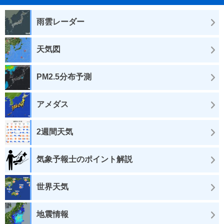
雨雲レーダー
天気図
PM2.5分布予測
アメダス
2週間天気
気象予報士のポイント解説
世界天気
地震情報