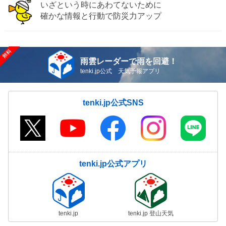
いざという時にあわてないために
確かな情報と行動で防災力アップ
雨雲レーダーで雨を回避！
tenki.jp公式 天気予報アプリ
tenki.jp公式SNS
tenki.jp公式アプリ
tenki.jp
tenki.jp 登山天気