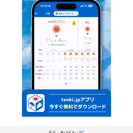
表示：
モバイル
｜
PC