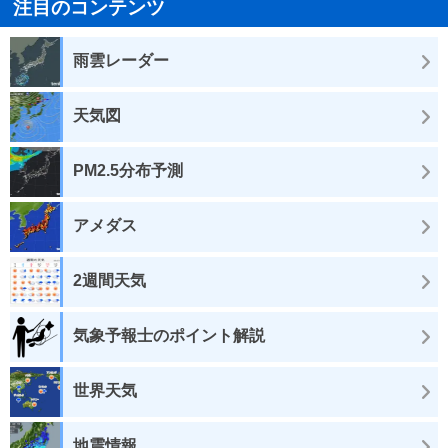
注目のコンテンツ
雨雲レーダー
天気図
PM2.5分布予測
アメダス
2週間天気
気象予報士のポイント解説
世界天気
地震情報