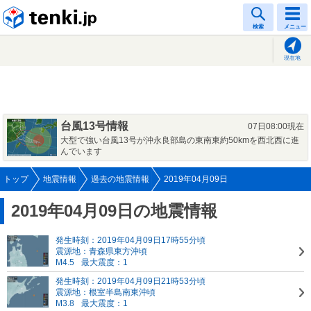
tenki.jp
検索
メニュー
現在地
台風13号情報
07日08:00現在
大型で強い台風13号が沖永良部島の東南東約50kmを西北西に進
んでいます
トップ
地震情報
過去の地震情報
2019年04月09日
2019年04月09日の地震情報
発生時刻：2019年04月09日17時55分頃
震源地：青森県東方沖頃
M4.5
最大震度：1
発生時刻：2019年04月09日21時53分頃
震源地：根室半島南東沖頃
M3.8
最大震度：1