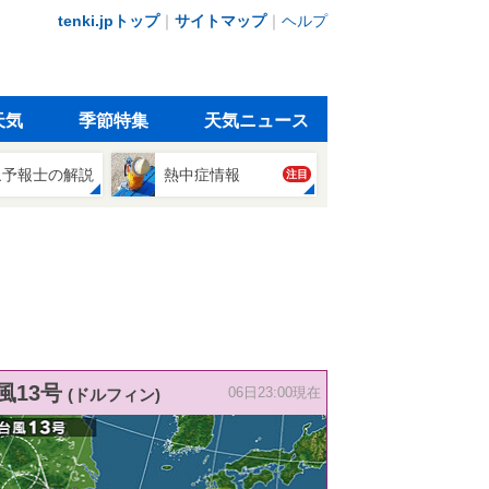
tenki.jpトップ
｜
サイトマップ
｜
ヘルプ
天気
季節特集
天気ニュース
象予報士の解説
熱中症情報
注目
風13号
(ドルフィン)
06日23:00現在