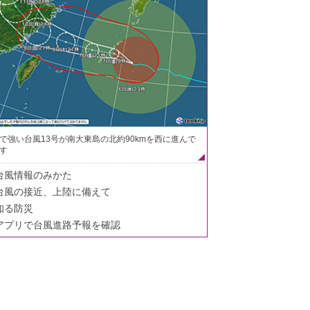
で強い台風13号が南大東島の北約90kmを西に進んで
す
台風情報のみかた
台風の接近、上陸に備えて
知る防災
アプリで台風進路予報を確認