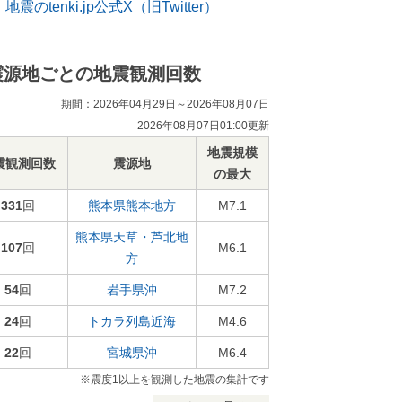
地震のtenki.jp公式X（旧Twitter）
震源地ごとの地震観測回数
期間：2026年04月29日～2026年08月07日
2026年08月07日01:00更新
地震規模
震観測回数
震源地
の最大
331
回
熊本県熊本地方
M7.1
熊本県天草・芦北地
107
回
M6.1
方
54
回
岩手県沖
M7.2
24
回
トカラ列島近海
M4.6
22
回
宮城県沖
M6.4
※震度1以上を観測した地震の集計です