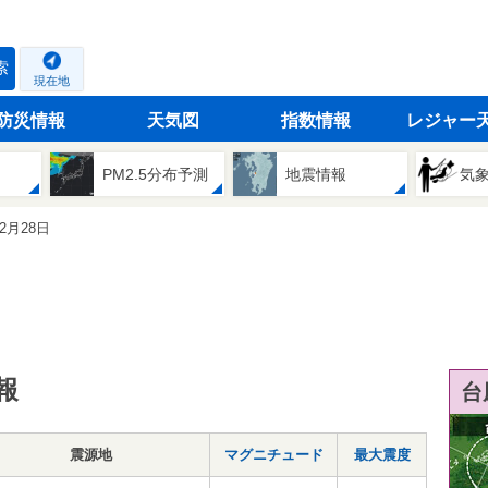
索
現在地
防災情報
天気図
指数情報
レジャー
PM2.5分布予測
地震情報
気
02月28日
報
台
震源地
マグニチュード
最大震度