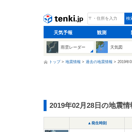
tenki.jp
検
天気予報
観測
雨雲レーダー
天気図
トップ
地震情報
過去の地震情報
2019年
2019年02月28日の地震情
▲発生時刻