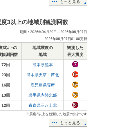
もっと見る
震度3以上の地域別観測回数
期間：2026年04月29日～2026年08月07日
2026年08月07日01:00更新
度3以上の
地域震度の
観測した
震観測回数
地域
最大震度
72
回
熊本県熊本
23
回
熊本県天草・芦北
16
回
鹿児島県薩摩
13
回
岩手県内陸北部
12
回
青森県三八上北
※震度3以上を観測した地震の集計です
もっと見る