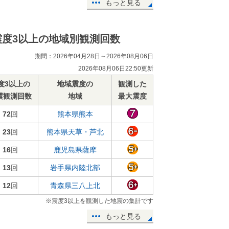
もっと見る
震度3以上の地域別観測回数
期間：2026年04月28日～2026年08月06日
2026年08月06日22:50更新
度3以上の
地域震度の
観測した
震観測回数
地域
最大震度
72
回
熊本県熊本
23
回
熊本県天草・芦北
16
回
鹿児島県薩摩
13
回
岩手県内陸北部
12
回
青森県三八上北
※震度3以上を観測した地震の集計です
もっと見る