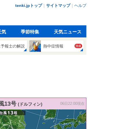
tenki.jpトップ
｜
サイトマップ
｜
ヘルプ
天気
季節特集
天気ニュース
象予報士の解説
熱中症情報
注目
風13号
(ドルフィン)
06日22:00現在