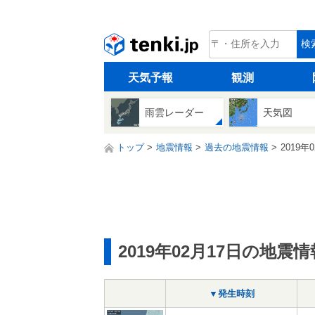
tenki.jp
検
天気予報
観測
雨雲レーダー
天気図
トップ
地震情報
過去の地震情報
2019年
2019年02月17日の地震情
▼発生時刻