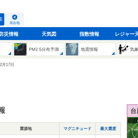
索
現在地
防災情報
天気図
指数情報
レジャー
PM2.5分布予測
地震情報
気
02月17日
報
台
震源地
マグニチュード
最大震度