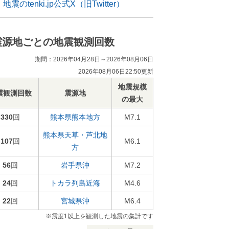
地震のtenki.jp公式X（旧Twitter）
震源地ごとの地震観測回数
期間：2026年04月28日～2026年08月06日
2026年08月06日22:50更新
地震規模
震観測回数
震源地
の最大
330
回
熊本県熊本地方
M7.1
熊本県天草・芦北地
107
回
M6.1
方
56
回
岩手県沖
M7.2
24
回
トカラ列島近海
M4.6
22
回
宮城県沖
M6.4
※震度1以上を観測した地震の集計です