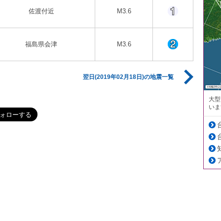
佐渡付近
M3.6
福島県会津
M3.6
翌日(2019年02月18日)の地震一覧
大型
いま