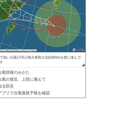
で強い台風13号が南大東島の北約80kmを西に進んで
す
台風情報のみかた
台風の接近、上陸に備えて
知る防災
アプリで台風進路予報を確認